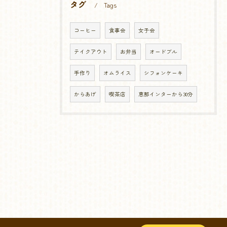
タグ
Tags
コーヒー
食事会
女子会
テイクアウト
お弁当
オードブル
手作り
オムライス
シフォンケーキ
からあげ
喫茶店
恵那インターから30分