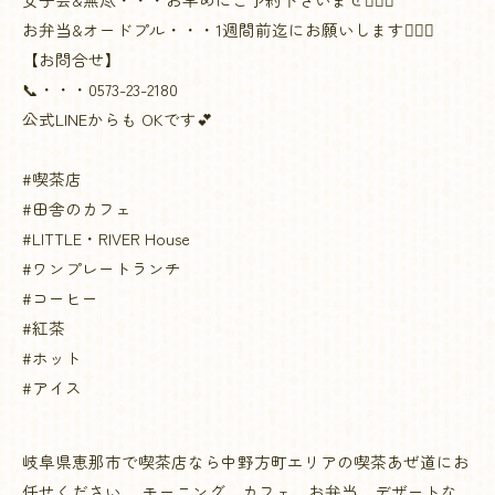
お弁当&オードプル・・・1週間前迄にお願いします🙇🏻‍♀️
【お問合せ】
📞・・・0573-23-2180
公式LINEからも OKです💕
#喫茶店
#田舎のカフェ
#LITTLE・RIVER House
#ワンプレートランチ
#コーヒー
#紅茶
#ホット
#アイス
岐阜県恵那市で喫茶店なら中野方町エリアの喫茶あぜ道にお
任せください。 モーニング、カフェ、お弁当、デザートな