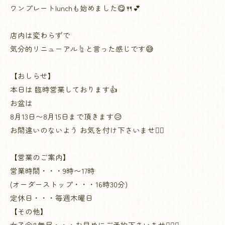
ワンプレートlunchも始めました😋🍴💕
店内は変わらずで
気分的リニューアル☝️と言った感じです😅
【おしらせ】
本日は 臨時営業しております👍
お盆は
8月13日〜8月15日まで頂きます😥
お間違いのないよう お気を付け下さいませ🙇‍♀️
【営業のご案内】
営業時間・・・9時〜17時
(オーダーストップ・・・16時30分)
定休日・・・毎週木曜日
【その他】
女子会&無尽・・・お早めにご予約下さいませ🙇🏻‍♀️